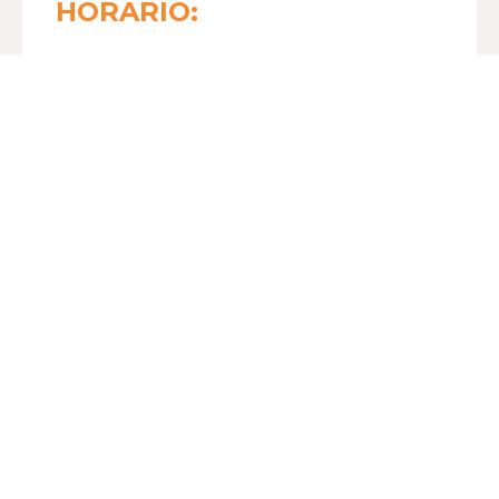
HORARIO:
LUNES A VIERNES
11:00 - 21:00
SÁBADO
11:00 - 21:00
DOMINGO
11:00 - 21:00
Conoce nuestras
promociones