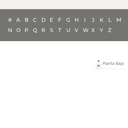
#
A
B
C
D
E
F
G
H
I
J
K
L
M
N
O
P
Q
R
S
T
U
V
W
X
Y
Z