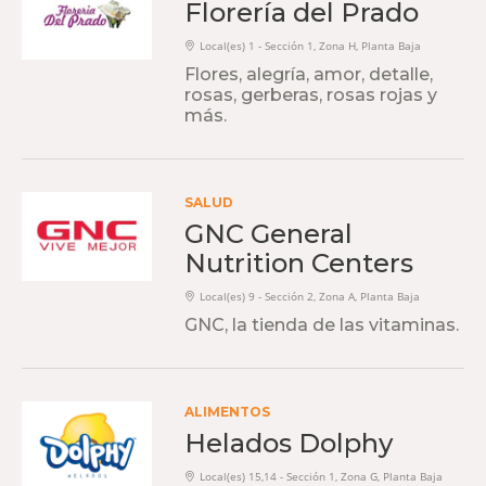
Florería del Prado
Local(es) 1 - Sección 1, Zona H, Planta Baja
Flores, alegría, amor, detalle,
rosas, gerberas, rosas rojas y
más.
SALUD
GNC General
Nutrition Centers
Local(es) 9 - Sección 2, Zona A, Planta Baja
GNC, la tienda de las vitaminas.
ALIMENTOS
Helados Dolphy
Local(es) 15,14 - Sección 1, Zona G, Planta Baja