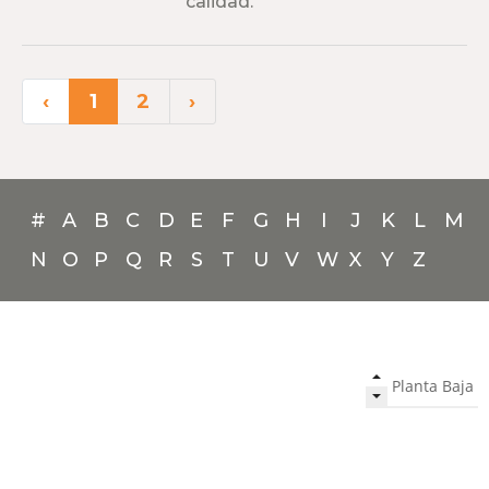
calidad.
‹
1
2
›
#
A
B
C
D
E
F
G
H
I
J
K
L
M
N
O
P
Q
R
S
T
U
V
W
X
Y
Z