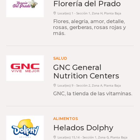
Florería del Prado
Local(es) 1 - Sección 1, Zona H, Planta Baja
Flores, alegría, amor, detalle,
rosas, gerberas, rosas rojas y
más.
SALUD
GNC General
Nutrition Centers
Local(es) 9 - Sección 2, Zona A, Planta Baja
GNC, la tienda de las vitaminas.
ALIMENTOS
Helados Dolphy
Local(es) 15,14 - Sección 1, Zona G, Planta Baja