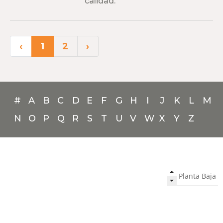
calidad.
‹
1
2
›
#
A
B
C
D
E
F
G
H
I
J
K
L
M
N
O
P
Q
R
S
T
U
V
W
X
Y
Z