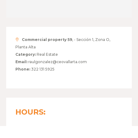
Commercial property 59
, - Sección 1, Zona O,
Planta Alta
Category:
Real Estate
Email:
raulgonzalez@ceovallarta.com
Phone:
322 131 5925
HOURS:
MONDAY TO FRIDAY
09:00 - 18:00
SATURDAY
Close