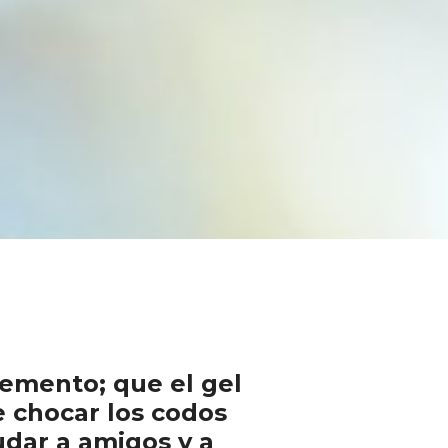
emento; que el gel
e chocar los codos
udar a amigos y a