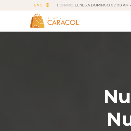
ENG
HORARIO:
LUNES A DOMINGO 07:00 AM -
Nu
Nu