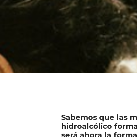
Sabemos que las ma
hidroalcólico forma
será ahora la forma