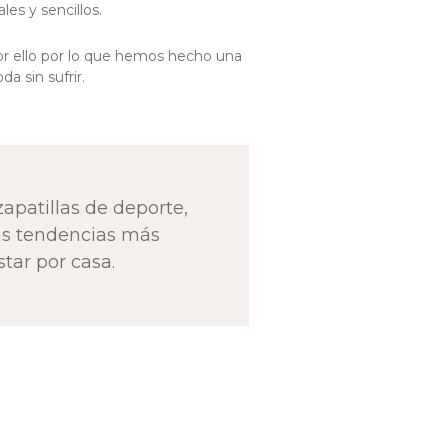
es y sencillos.
or ello por lo que hemos hecho una
a sin sufrir.
zapatillas de deporte,
las tendencias más
tar por casa.