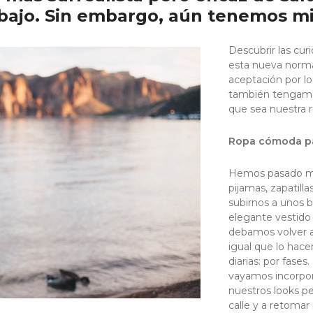
ajo. Sin embargo, aún tenemos mi
Descubrir las cur
esta nueva norma
aceptación por l
también tengamo
que sea nuestra r
Ropa cómoda pa
Hemos pasado me
pijamas, zapatilla
subirnos a unos 
elegante vestido
debamos volver a 
igual que lo hac
diarias: por fase
vayamos incorpor
nuestros looks p
calle y a retomar