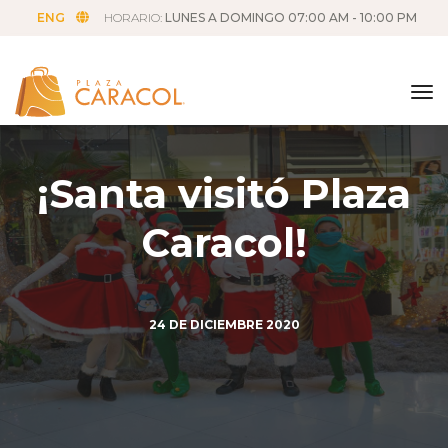
ENG
HORARIO:
LUNES A DOMINGO 07:00 AM - 10:00 PM
tog
¡Santa visitó Plaza
Caracol!
24
DE DICIEMBRE 2020