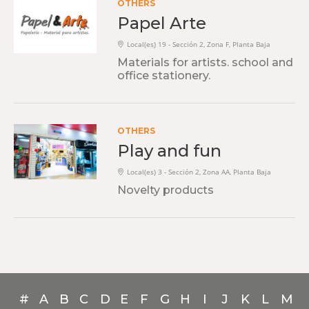
OTHERS
Papel Arte
Local(es) 19 - Sección 2, Zona F, Planta Baja
Materials for artists. school and
office stationery.
OTHERS
Play and fun
Local(es) 3 - Sección 2, Zona AA, Planta Baja
Novelty products
#
A
B
C
D
E
F
G
H
I
J
K
L
M