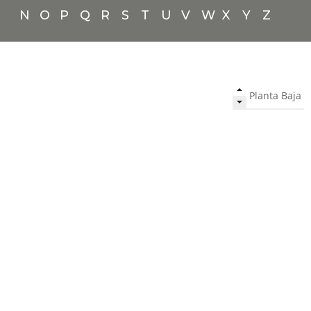
N
O
P
Q
R
S
T
U
V
W
X
Y
Z